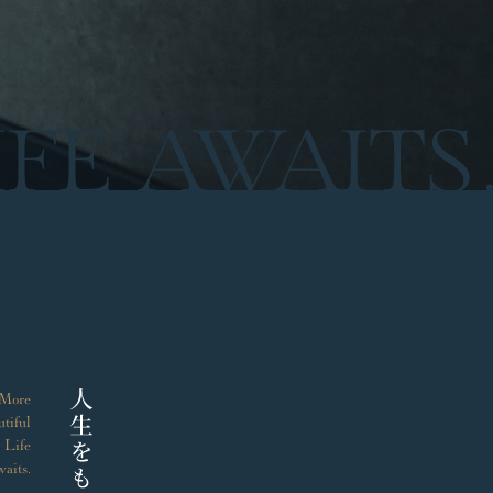
More
tiful
Life
aits.