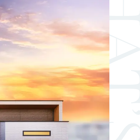
WHAT’S N