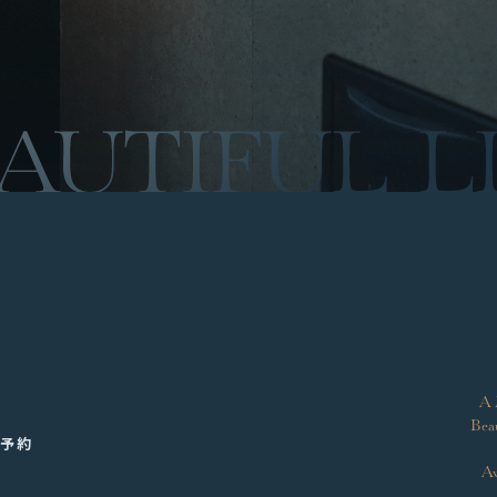
求
A 
約
Beau
検予約
Aw