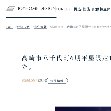
CONCEPT
構造・性能・設備
検査保
TOP
お知らせ
物件情報
高崎市八千代町6期平屋限定1区画おかげ
高崎市八千代町6期平屋限定
た。
物件情報
2026.05.31
SUN