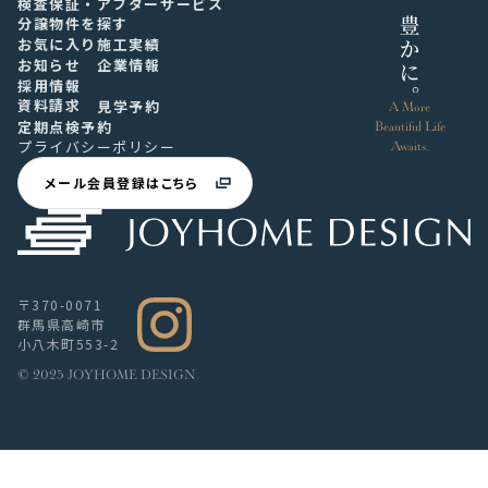
検査保証・アフターサービス
分譲物件を探す
お気に入り
施工実績
お知らせ
企業情報
採用情報
資料請求
見学予約
A More
定期点検予約
Beautiful
Life
プライバシーポリシー
Awaits.
メール会員登録はこちら
〒370-0071
群馬県高崎市
小八木町553-2
© 2025 JOYHOME DESIGN.